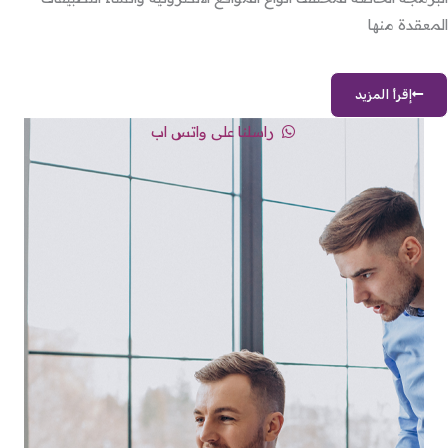
المعقدة منها
إقرأ المزيد
راسلنا على واتس اب