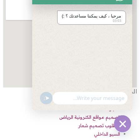
مرحبا ، كيف يمكننا مساعدتك ؟ :)
03:03
المواضيع الشائعة
"+chaty_settings.lang.emoji_picker+"
undefined
متجر zd
تصميم مواقع الكترونية الرياض
مطلوب تصميم شعار
السيو الداخلي
Hide
chaty