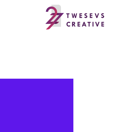
خطي
لى
لمحتوى