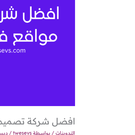
افضل شركة تصميم م
التدوينات
/ بواسطة
twesevs
/
ديسمبر 