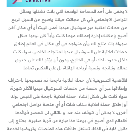
لا يخفى على أحد المساحة الواسعة التي باتت تشغلها وسائل
التواصل الاجتماعي في كل مجالات حياتنا واصبح من السهل الربح
من حملات اعلانية عبر سوشيال ميديا. فمن البيت أو أي مكان آخر،
أصبح بإمكانك إدارة إعمالك مهما كانت وأيا ً كان نوعها. فبكل
سهولة بات متاح لك وأن متواجد في أي مكان في العالم إطلاق
حملات اعلانية على السوشيال ميديا لمنتجك الخاص، سواء كنت
داخل حدود بلدك أو في الخارج، ودون أن يؤثر ذلك على جدوى
عملك ونتائجه ونسبة أرباحه الهائلة، بل على العكس تماما.
فالأهمية التسويقية لأي حملة اعلانية ناجحة
تم تصميمها باحتراف
وإطلاقها عبر أي منصة من منصات السوشيال ميديا الأكثر شهرة،
سواء كانت على شكل إنشاء حملة اعلانية ناجحة على الفيس بوك
أو إطلاق حملة اعلانية سناب شات أو أي منصة
تواصل اجتماعي
أخرى، لا يمكن أن تتوقف عند حد، و بالتالي لن تنحصر فوائدها.
فالعالم الذي أصبح في يومنا هذا عبارة عن قرية صغيرة، يحتاج إلى
عقول غاية في الذكاء تستغل طاقات هذه المنصات وتروضها لخدمة