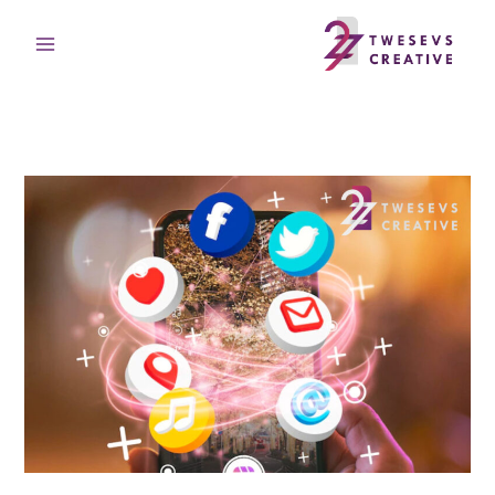
خطي
لى
لمحتوى