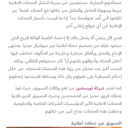
مصالحهم التجارية، مستفيدين من سرعة انتشار
الحملات الاعلانية
عبرها وسهولة التعامل والتفاعل من خلالها مع العملاء، فضلا ً عن
تكلفتها التي تُعد متواضعة جدا ً إذا ما قيست بأسعار الحملات
الإعلانية
في أي موقع إعلاني آخر.
فمن الآن ينبغي ألا يشغل بالك إلا إحصاء الكمية الهائلة للربح الذي
سيعود عليك من تصميم حملة اعلانية عبر سوشيال ميديا بمنتهى
الإبداع والتميّز وبأفكار مبتكرة وخارجة عن المألوف تخاطب فيها
أذهان العملاء وأذواقهم بلغتهم أيا ً كان مستواهم الثقافي. وذلك
لتجذب أكبر عدد ممكن من رواد هذه المنصات لمنتجك، من خلال
إحكام السيطرة على عقولهم بكل ذكاء وبساطة فتستحوذ إعجابهم.
كما تعتبر
شركة تويسفس
من اهم وكالات التسويق، حيث انها
تمتلك فريق مميز من المصممين وخبراء التسويق. الذين قادوا
الحملات الاعلانية لأكبر المؤسسات الشركات الخاصة والحكومية.
وحققت هذه الحملات نجاح كبير من خلالهم.
التسويق عبر حملات اعلانية