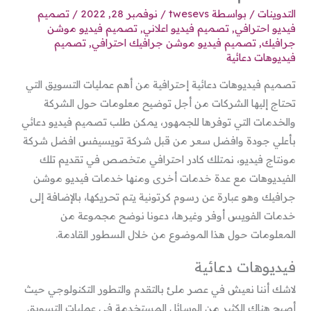
التدوينات
/ بواسطة
twesevs
/
نوفمبر 28, 2022
/
تصميم
فيديو احترافي
,
تصميم فيديو اعلاني
,
تصميم فيديو موشن
جرافيك
,
تصميم فيديو موشن جرافيك احترافي
,
تصميم
فيديوهات دعائية
تصميم فيديوهات دعائية إحترافية من أهم عمليات التسويق التي
تحتاج إليها الشركات من أجل توضيح معلومات حول الشركة
والخدمات التي توفرها للجمهور، يمكن طلب تصميم فيديو دعائي
بأعلي جودة وافضل سعر من قبل شركة تويسيفس افضل شركة
مونتاج فيديو، نمتلك كادر احترافي متخصص في تقديم تلك
الفيديوهات مع عدة خدمات أخرى ومنها خدمات فيديو موشن
جرافيك وهو عبارة عن رسوم كرتونية يتم تحريكها، بالإضافة إلى
خدمات الفويس أوفر وغيرها، دعونا نوضح مجموعة من
المعلومات حول هذا الموضوع من خلال السطور القادمة.
فيديوهات دعائية
لاشك أننا نعيش في عصر ملئ بالتقدم والتطور التكنولوجي حيث
أصبح هناك الكثير من الوسائل المستخدمة في عمليات التسويق