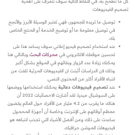
كل ما تطمح به، في النقاط التالية سوف نتعرف على أهمية
تصميم الفيديوهات:
توصيل ما تريده للجمهور، فهي تعتبر الوسيلة الأبرز والأنجح
في توصيل معلومة ما أو توضيح الخدمة أو المنتج الخاص
بك.
عند استخدام تصميم فيديو إعلاني سوف يساعد هذا على
تحسين موقعك الالكتروني في
محركات البحث
وبالتالي هنا
يمكنك زيادة عدد الزوار وبقائهم في الموقع بشكل أكبر
وذلك لان الدراسات أثبتت ان الفيديوهات المرئية تلفت من
انتباه الأفراد أكثر من المحتوى النصي.
عند
تصميم فيديوهات دعائية
يمكنك استخدامها ووضعها
على السوشيال ميديا، لقد أشارت الاحصائيات 2022 أن
هناك ما يقرب من 4.2 مليار من الأفراد حول العالم يقضون
معظم أوقاتهم على الإنترنت وخاصة أن أجهزة المحمول
ساعدت على ذلك ومن أفضل الأشياء التي تجذب انتباهه هو
فيديوهات الموشن جرافيك.