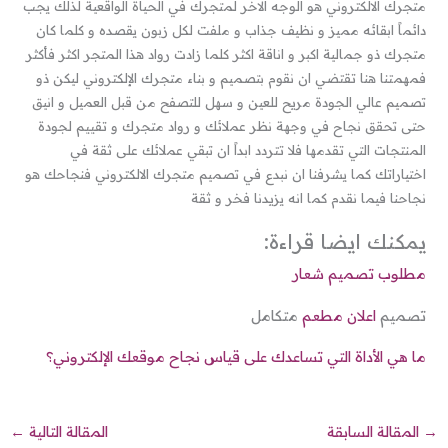
متجرك الالكتروني هو الوجه الاخر لمتجرك في الحياة الواقعية لذلك يجب
دائماً ابقائه مميز و نظيف جذاب و ملفت لكل زبون يقصده و كلما كان
متجرك ذو جمالية اكبر و اناقة اكثر كلما زادت رواد هذا المتجر اكثر فأكثر
فمهمتنا هنا تقتضي ان نقوم بتصميم و بناء متجرك الإلكتروني ليكن ذو
تصميم عالي الجودة مريح للعين و سهل للتصفح من قبل العميل و انيق
حتى تحقق نجاح في وجهة نظر عملائك و رواد متجرك و تقييم لجودة
المنتجات التي تقدمها فلا تتردد ابداً ان تبقي عملائك على ثقة في
اختياراتك كما يشرفنا ان نبدع في تصميم متجرك الالكتروني فنجاحك هو
نجاحنا فيما نقدم كما انه يزيدنا فخر و ثقة
يمكنك ايضا قراءة:
مطلوب تصميم شعار
تصميم
اعلان مطعم
متكامل
ما هي الأداة التي تساعدك على قياس نجاح موقعك الإلكتروني؟
→
المقالة السابقة
المقالة التالية
←