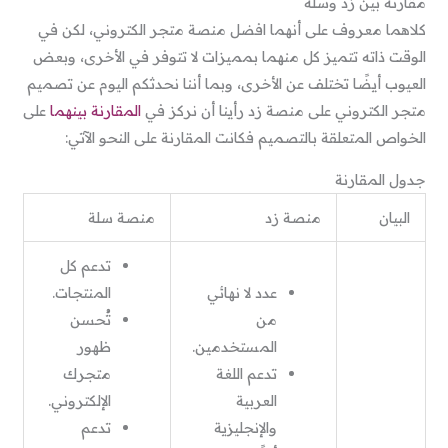
مقارنة بين زد وسلة
كلاهما معروف على أنهما افضل منصة متجر الكتروني، لكن في
الوقت ذاته تتميز كل منهما بمميزات لا تتوفر في الأخرى، وبعض
العيوب أيضًا تختلف عن الأخرى، وبما أننا نحدثكم اليوم عن تصميم
متجر الكتروني على منصة زد رأينا أن نركز في
المقارنة بينهما
على
الخواص المتعلقة بالتصميم فكانت المقارنة على النحو الآتي:
جدول المقارنة
البيان
منصة زد
منصة سلة
تدعم كل
عدد لا نهائي
المنتجات.
من
تُحسن
المستخدمين.
ظهور
تدعم اللغة
متجرك
العربية
الإلكتروني.
والإنجليزية
تدعم