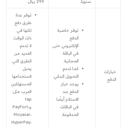
سنويًا.
299 ريال.
توفر عدة
طرق دفع
توفر خاصية
لكنها في
الدفع
ذات الوقت
الإلكتروني حتى
لا تدعم
في الباقة
العديد من
المجانية.
الطرق التي
كما تدعم
يميل
خيارات
التحويل البنكي.
لاستخدامها
الدفع
يوجد خيار
المستهلكين
الدفع عند
العرب مثل:
الاستلام أيضًا
tap
في الباقات
وPayFort،
المدفوعة.
Moyasar،
HyperPay،