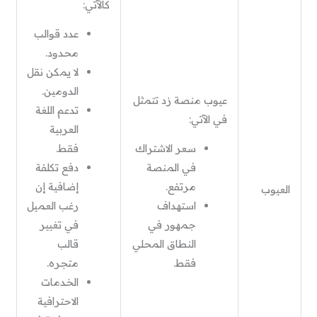
كالآتي:
عدد قوالب
محدود.
لا يمكن نقل
الدومين.
عيوب منصة زد تتمثل
تدعم اللغة
في الآتي:
العربية
سعر الاشتراك
فقط.
في المنصة
دفع تكلفة
مرتفع.
إضافية إن
العيوب
استهداف
رغب العميل
جمهور في
في تغيير
النطاق المحلي
قالب
فقط.
متجره.
الخدمات
الاحترافية