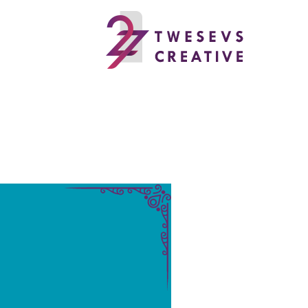
خطي
لى
لمحتوى