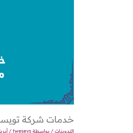
خدمات شركة تويسفس 
التدوينات
/ بواسطة
twesevs
/
أبريل 15, 