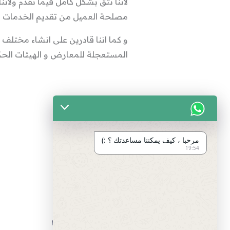
لاننا نثق بشكل كامل فيما نقدم ولا
مصلحة العميل من تقديم الخدمات و
و كما اننا قادرين على انشاء مختلف
المستعجلة للمعارض و الهيئات الح
→
المقالة السابقة
مرحبا ، كيف يمكننا مساعدتك ؟ :)
19:54
روابط سريعة
أحدث طرق تسويق المطاعم