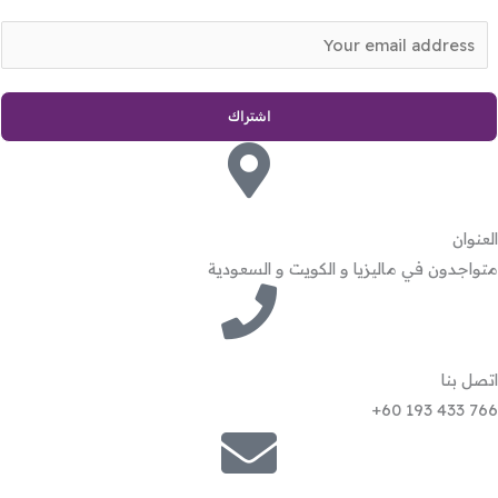
E
m
a
اشتراك
i
l
*
العنوان
متواجدون في ماليزيا و الكويت و السعودية
اتصل بنا
766 433 193 60+