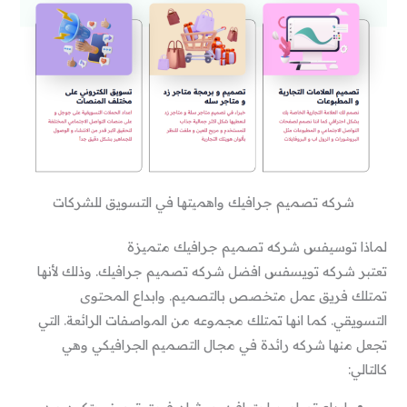
شركه تصميم جرافيك واهميتها في التسويق للشركات
لماذا توسيفس شركه تصميم جرافيك متميزة
تعتبر شركه تويسفس افضل شركه تصميم جرافيك. وذلك لأنها
تمتلك فريق عمل متخصص بالتصميم. وابداع المحتوى
التسويقي. كما انها تمتلك مجموعه من المواصفات الرائعة. التي
تجعل منها شركه رائدة في مجال التصميم الجرافيكي وهي
كالتالي: