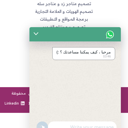
تصميم متاجر زد و متاجر سله
تصميم الهويات و العلامة التجارية
برمجة المواقع و التطبيقات
تصميم و مونتاج الفيديو
مراجع
سياسة الخصوصية
مرحبا ، كيف يمكننا مساعدتك ؟ :)
03:46
اتفاقية العمل
طرق الدفع المتاحة
انضم لفريق العمل
2026 - Twesevs Creative Agency © جميع الحقوق محفوظة
Linkedin
Instagram
Twitter
Facebook
"+chaty_settings.lang.emoji_picker+"
undefined