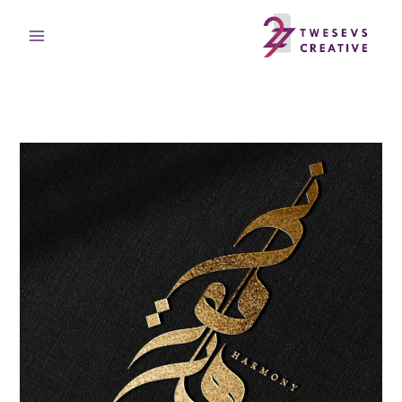
خطي
لى
لمحتوى