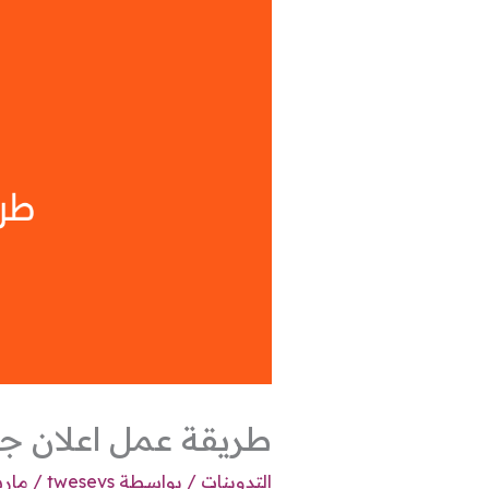
طريقة عمل اعلان جذاب
التدوينات
/ بواسطة
twesevs
/
مارس 13,