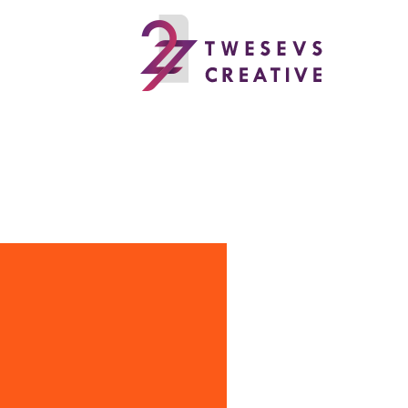
خطي
لى
لمحتوى