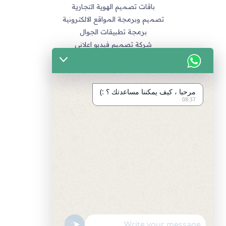
باقات تصميم الهوية التجارية
تصميم وبرمجة المواقع الالكترونية
برمجة تطبيقات الجوال
شركة تصميم فيديو اعلاني
خدماتنا
التسويق الالكتروني
مرحبا ، كيف يمكننا مساعدتك ؟ :)
تصميم متاجر زد و متاجر سله
08:37
تصميم الهويات و العلامة التجارية
برمجة المواقع و التطبيقات
تصميم و مونتاج الفيديو
مراجع
سياسة الخصوصية
اتفاقية العمل
طرق الدفع المتاحة
"+chaty_settings.lang.emoji_picker+"
undefined
انضم لفريق العمل