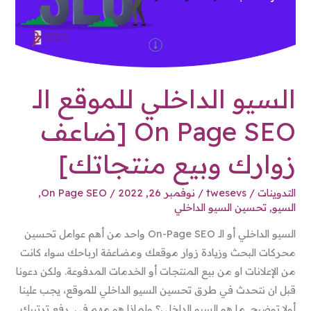
Page
SEO
[ضاعف
زوارك
وبيع
السيو الداخلي للموقع الـ
منتجاتك]
On Page SEO [ضاعف
زوارك وبيع منتجاتك]
التدوينات
/
twesevs
/
نوفمبر 26, 2022
/
On Page SEO
,
السيو
,
تحسين السيو الداخلي
السيو الداخلي أو الـ On-Page SEO واحد من أهم عوامل تحسين
محركات البحث وزيادة زوار موقعك ومضاعفة ارباحك سواء كانت
من الإعلانات او من بيع المنتجات أو الخدمات المدفوعة. ولكن دعونا
قبل ان نتحدث في طرق تحسين السيو الداخلي للموقع، يجب علينا
أولا توضيح ما هو السيو الداخلي؟ ولماذا هو مهم في رفع ترتيبك