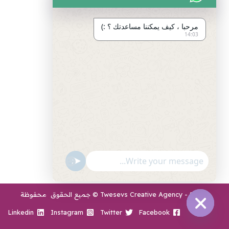
التسويق الالكتروني
مرحبا ، كيف يمكننا مساعدتك ؟ :)
تصميم متاجر زد و متاجر سله
14:03
تصميم الهويات و العلامة التجارية
برمجة المواقع و التطبيقات
تصميم و مونتاج الفيديو
مراجع
سياسة الخصوصية
اتفاقية العمل
طرق الدفع المتاحة
"+chaty_settings.lang.emoji_picker+"
undefined
انضم لفريق العمل
2026 - Twesevs Creative Agency © جميع الحقوق محفوظة
Linkedin
Instagram
Twitter
Facebook
Hide
chaty