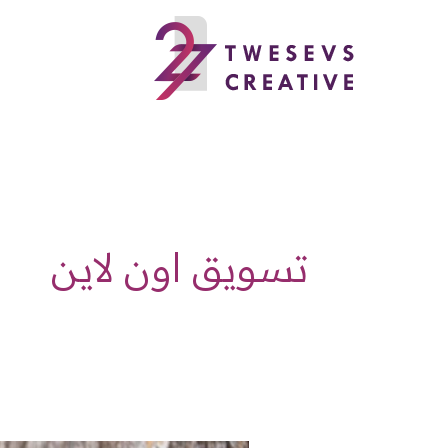
خطي
لى
لمحتوى
تسويق اون لاين