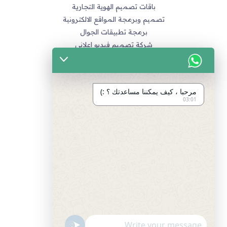
باقات تصميم الهوية التجارية
تصميم وبرمجة المواقع الالكترونية
برمجة تطبيقات الجوال
شركة تصميم فيديو اعلاني
خدماتنا
التسويق الالكتروني
مرحبا ، كيف يمكننا مساعدتك ؟ :)
تصميم متاجر زد و متاجر سله
03:01
تصميم الهويات و العلامة التجارية
برمجة المواقع و التطبيقات
تصميم و مونتاج الفيديو
مراجع
سياسة الخصوصية
اتفاقية العمل
طرق الدفع المتاحة
"+chaty_settings.lang.emoji_picker+"
undefined
انضم لفريق العمل