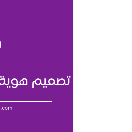
تصميم
هوية
مطعم
متكاملة
(أحصل
علي
طلبك
الأن!)