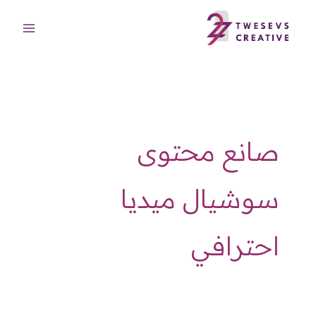
خطي
لى
لمحتوى
صانع محتوى
سوشيال ميديا
احترافي