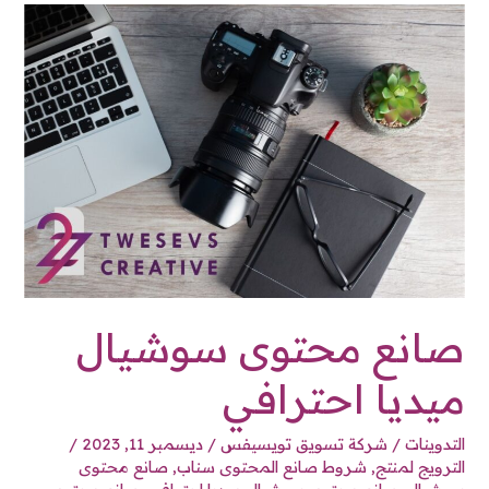
صانع
محتوى
سوشيال
ميديا
احترافي
صانع محتوى سوشيال
ميديا احترافي
التدوينات
/
شركة تسويق تويسيفس
/
ديسمبر 11, 2023
/
الترويج لمنتج
,
شروط صانع المحتوى سناب
,
صانع محتوى