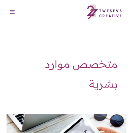
خطي
لى
لمحتوى
متخصص موارد
بشرية
مترجم
متخصص