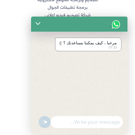
برمجة تطبيقات الجوال
شركة تصميم فيديو اعلاني
خدماتنا
التسويق الالكتروني
مرحبا ، كيف يمكننا مساعدتك ؟ :)
تصميم متاجر زد و متاجر سله
01:33
تصميم الهويات و العلامة التجارية
برمجة المواقع و التطبيقات
تصميم و مونتاج الفيديو
مراجع
سياسة الخصوصية
اتفاقية العمل
طرق الدفع المتاحة
"+chaty_settings.lang.emoji_picker+"
undefined
انضم لفريق العمل