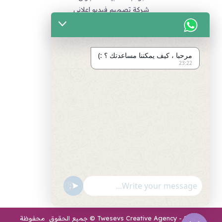
شركة تصميم فيديو اعلاني
خدماتنا
التسويق الالكتروني
مرحبا ، كيف يمكننا مساعدتك ؟ :)
تصميم متاجر زد و متاجر سله
23:22
تصميم الهويات و العلامة التجارية
برمجة المواقع و التطبيقات
تصميم و مونتاج الفيديو
مراجع
سياسة الخصوصية
اتفاقية العمل
طرق الدفع المتاحة
"+chaty_settings.lang.emoji_picker+"
undefined
انضم لفريق العمل
2026 - Twesevs Creative Agency © جميع الحقوق محفوظة