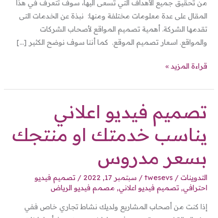
من تحقيق جميع الأهداف التي تسعى اليها، سوف تتعرف في هذا
المقال على عدة معلومات مختلفة ومنها: نبذة عن الخدمات التى
تقدمها الشركة. أهمية تصميم المواقع لأصحاب الشركات
والمواقع. اسعار تصميم الموقع. كما أننا سوف نوضح الكثير […]
قراءة المزيد »
تصميم فيديو اعلاني
تصميم
فيديو
يناسب خدمتك او منتجك
اعلاني
يناسب
بسعر مدروس
خدمتك
او
التدوينات
/
twesevs
/
سبتمبر 17, 2022
/
تصميم فيديو
منتجك
احترافي
,
تصميم فيديو اعلاني
,
مصمم فيديو الرياض
بسعر
إذا كنت من أصحاب المشاريع ولديك نشاط تجاري خاص ففي
مدروس