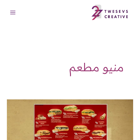
خطي
لى
لمحتوى
منيو مطعم
تصميم
منيو
مطعم
احترافي
ومميز