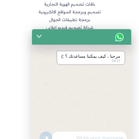
باقات تصميم الهوية التجارية
تصميم وبرمجة المواقع الالكترونية
برمجة تطبيقات الجوال
شركة تصميم فيديو اعلاني
خدماتنا
التسويق الالكتروني
مرحبا ، كيف يمكننا مساعدتك ؟ :)
تصميم متاجر زد و متاجر سله
04:27
تصميم الهويات و العلامة التجارية
برمجة المواقع و التطبيقات
تصميم و مونتاج الفيديو
مراجع
سياسة الخصوصية
اتفاقية العمل
طرق الدفع المتاحة
"+chaty_settings.lang.emoji_picker+"
undefined
انضم لفريق العمل